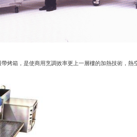
nger 熱衝擊履帶烤箱，是使商用烹調效率更上一層樓的加熱技