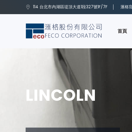
114 台北市內湖區堤頂大道1段327號1F/7F
滙格官方
首頁
LINCOLN