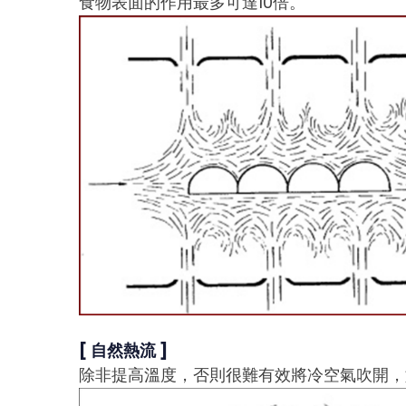
食物表面的作用最多可達10倍。
[ 自然熱流 ]
除非提高溫度，否則很難有效將冷空氣吹開