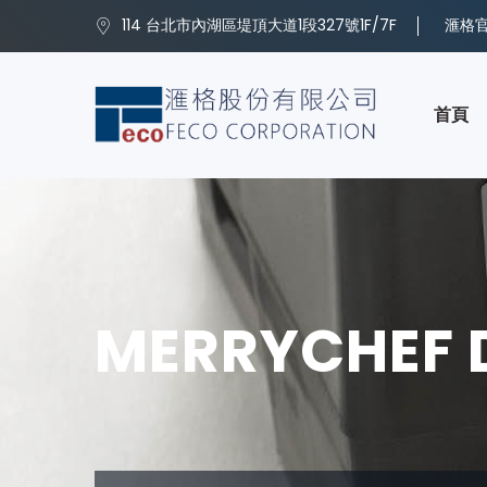
114 台北市內湖區堤頂大道1段327號1F/7F
滙格官方
首頁
MERRYCHEF