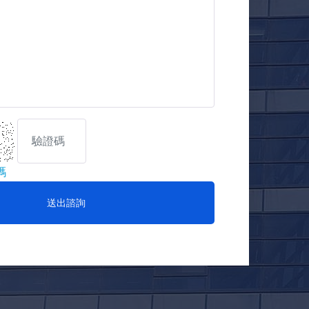
碼
送出諮詢